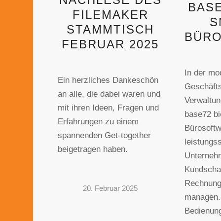
BASE
FILEMAKER
S
STAMMTISCH
BÜRO
FEBRUAR 2025
In der mo
Ein herzliches Dankeschön
Geschäftsw
an alle, die dabei waren und
Verwaltun
mit ihren Ideen, Fragen und
base72 bi
Erfahrungen zu einem
Bürosoftw
spannenden Get-together
leistungs
beigetragen haben.
Unterneh
Kundschaf
Rechnung
20. Februar 2025
managen. 
Bedienung