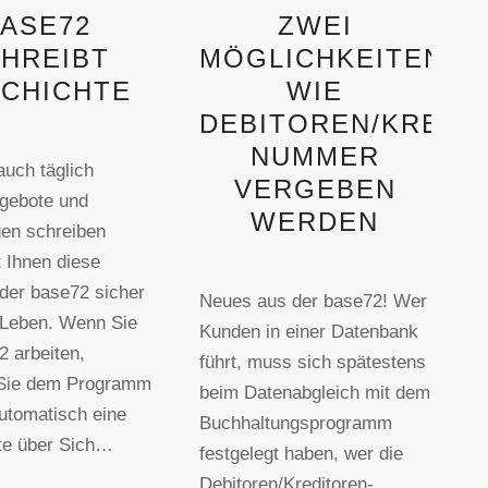
ASE72
ZWEI
HREIBT
MÖGLICHKEITEN
CHICHTE
WIE
DEBITOREN/KREDI
NUMMER
auch täglich
VERGEBEN
ngebote und
WERDEN
en schreiben
t Ihnen diese
 der base72 sicher
Neues aus der base72! Wer
 Leben. Wenn Sie
Kunden in einer Datenbank
2 arbeiten,
führt, muss sich spätestens
 Sie dem Programm
beim Datenabgleich mit dem
utomatisch eine
Buchhaltungsprogramm
te über Sich…
festgelegt haben, wer die
Debitoren/Kreditoren-