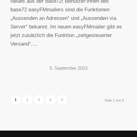
Neues aus der base72! Benutzer:innen des
base72 easyFMmailers sind die Funktionen
„Aussenden an Adressen“ und „Aussenden via
Server“ bekannt. Im neuen easyFMmailer gibt es
jetzt zusätzlich die Funktion „zeitgesteuerter
Versand“.…
5. September 2023
1
2
3
4
5
Seite 1 von 5