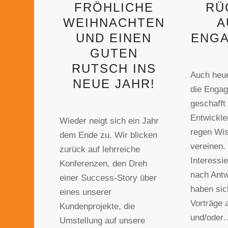
FRÖHLICHE
RÜ
WEIHNACHTEN
A
UND EINEN
ENGA
GUTEN
RUTSCH INS
Auch heue
NEUE JAHR!
die Enga
geschafft
Entwickle
Wieder neigt sich ein Jahr
regen Wi
dem Ende zu. Wir blicken
vereinen.
zurück auf lehrreiche
Interessie
Konferenzen, den Dreh
nach Antw
einer Success-Story über
haben si
eines unserer
Vorträge 
Kundenprojekte, die
und/oder
Umstellung auf unsere