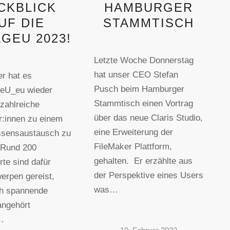
CKBLICK
HAMBURGER
UF DIE
STAMMTISCH
GEU 2023!
Letzte Woche Donnerstag
hat unser CEO Stefan
r hat es
Pusch beim Hamburger
geU_eu wieder
Stammtisch einen Vortrag
 zahlreiche
über das neue Claris Studio,
r:innen zu einem
eine Erweiterung der
ssensaustausch zu
FileMaker Plattform,
 Rund 200
gehalten. Er erzählte aus
rte sind dafür
der Perspektive eines Users
erpen gereist,
was…
ch spannende
angehört
…