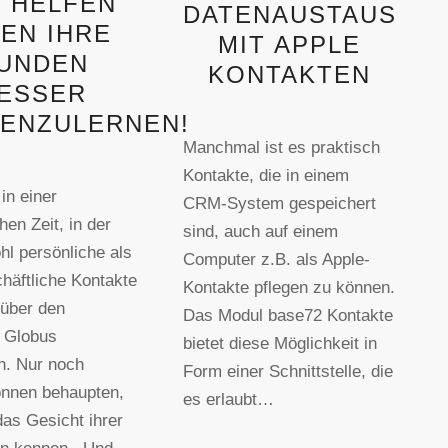
 HELFEN
DATENAUSTAUSCH
NEN IHRE
MIT APPLE
UNDEN
KONTAKTEN
ESSER
ENZULERNEN!
Manchmal ist es praktisch
Kontakte, die in einem
in einer
CRM-System gespeichert
hen Zeit, in der
sind, auch auf einem
hl persönliche als
Computer z.B. als Apple-
häftliche Kontakte
Kontakte pflegen zu können.
 über den
Das Modul base72 Kontakte
 Globus
bietet diese Möglichkeit in
n. Nur noch
Form einer Schnittstelle, die
önnen behaupten,
es erlaubt…
das Gesicht ihrer