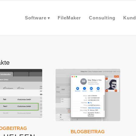
Software
FileMaker
Consulting
Kund
kte
OGBEITRAG
BLOGBEITRAG