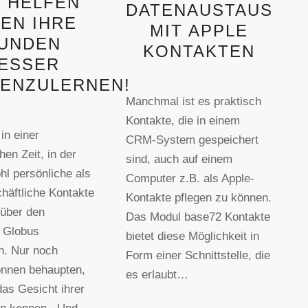
 HELFEN
DATENAUSTAUSCH
NEN IHRE
MIT APPLE
UNDEN
KONTAKTEN
ESSER
ENZULERNEN!
Manchmal ist es praktisch
Kontakte, die in einem
in einer
CRM-System gespeichert
hen Zeit, in der
sind, auch auf einem
hl persönliche als
Computer z.B. als Apple-
häftliche Kontakte
Kontakte pflegen zu können.
 über den
Das Modul base72 Kontakte
 Globus
bietet diese Möglichkeit in
n. Nur noch
Form einer Schnittstelle, die
önnen behaupten,
es erlaubt…
das Gesicht ihrer