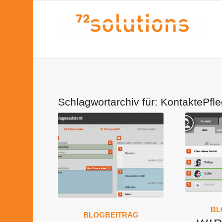
Schlagwortarchiv für:
KontaktePfl
BL
BLOGBEITRAG