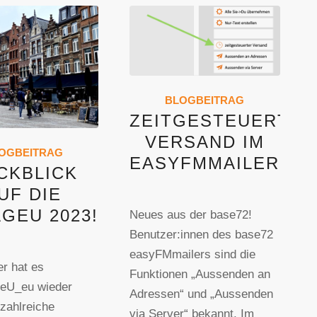
BLOGBEITRAG
ZEITGESTEUERTER
VERSAND IM
OGBEITRAG
EASYFMMAILER
CKBLICK
UF DIE
GEU 2023!
Neues aus der base72!
Benutzer:innen des base72
easyFMmailers sind die
r hat es
Funktionen „Aussenden an
geU_eu wieder
Adressen“ und „Aussenden
 zahlreiche
via Server“ bekannt. Im