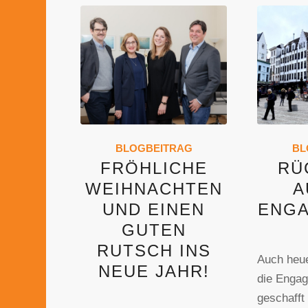
BLOGBEITRAG
BL
FRÖHLICHE
RÜ
WEIHNACHTEN
A
UND EINEN
ENGA
GUTEN
RUTSCH INS
Auch heue
NEUE JAHR!
die Enga
geschafft