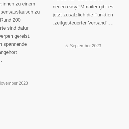
r:innen zu einem
neuen easyFMmailer gibt es
ssensaustausch zu
jetzt zusätzlich die Funktion
 Rund 200
„zeitgesteuerter Versand“.…
rte sind dafür
erpen gereist,
ch spannende
5. September 2023
angehört
…
November 2023