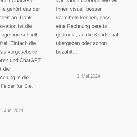
neuen ChatGPT-
Wir haben überlegt, wie wir
lle gehört das der
Ihnen visuell besser
heit an. Dank
vermitteln können, dass
ovation ist die
eine Rechnung bereits
lage nun schnell
gedruckt, an die Kundschaft
frei. Einfach die
übergeben oder schon
das vorgesehene
bezahlt…
ieren und ChatGPT
 die
3. Mai 2024
selung in die
Felder für Sie.
4. Juni 2024