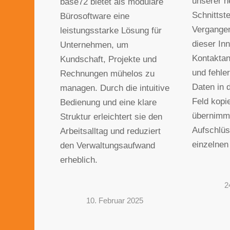
unserer 
base72 bietet als modulare
Schnittste
Bürosoftware eine
Vergangen
leistungsstarke Lösung für
dieser Inn
Unternehmen, um
Kontaktan
Kundschaft, Projekte und
und fehler
Rechnungen mühelos zu
Daten in 
managen. Durch die intuitive
Feld kop
Bedienung und eine klare
übernimmt
Struktur erleichtert sie den
Aufschlüs
Arbeitsalltag und reduziert
einzelnen 
den Verwaltungsaufwand
erheblich.
2
10. Februar 2025