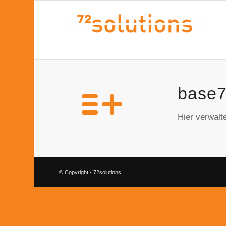
base7
Hier verwalt
© Copyright - 72solutions