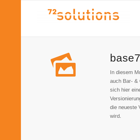
base7
In diesem Mo
auch Bar- & 
sich hier ei
Versionierun
die neueste 
wird.