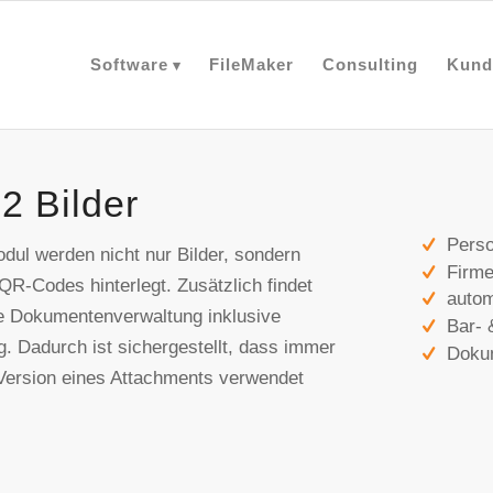
Software
FileMaker
Consulting
Kund
2 Bilder
Pers
dul werden nicht nur Bilder, sondern
Firm
QR-Codes hinterlegt. Zusätzlich findet
autom
ne Dokumentenverwaltung inklusive
Bar- 
g. Dadurch ist sichergestellt, dass immer
Dokum
Version eines Attachments verwendet